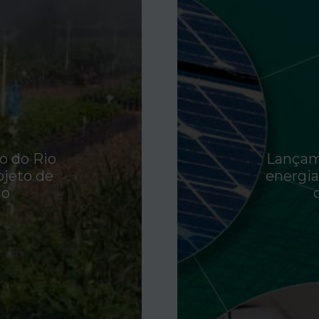
 do Rio
Lançam
ojeto de
energia
no